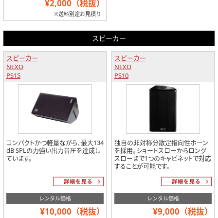
¥2,000（税抜）
※送料別途お見積り
スピーカー
スピーカー
スピーカー
NEXO
NEXO
PS15
PS10
コンパクトかつ軽量ながら、最大134
独自の非対称分散定指向性ホーン
dB SPLの力強い出力音圧を達成し
を採用。ショートスローからロング
ています。
スローまで1つのキャビネットで対応
することが可能です。
レンタル価格
レンタル価格
¥10,000（税抜）
¥9,000（税抜）