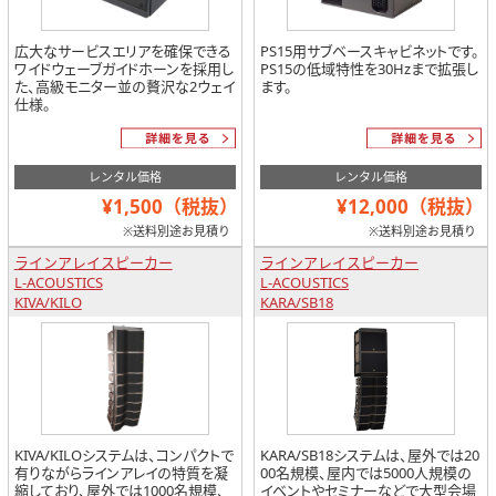
広大なサービスエリアを確保できる
PS15用サブベースキャビネットです。
ワイドウェーブガイドホーンを採用し
PS15の低域特性を30Hzまで拡張し
た、高級モニター並の贅沢な2ウェイ
ます。
仕様。
レンタル価格
レンタル価格
¥1,500（税抜）
¥12,000（税抜）
※送料別途お見積り
※送料別途お見積り
ラインアレイスピーカー
ラインアレイスピーカー
L-ACOUSTICS
L-ACOUSTICS
KIVA/KILO
KARA/SB18
KIVA/KILOシステムは、コンパクトで
KARA/SB18システムは、屋外では20
有りながらラインアレイの特質を凝
00名規模、屋内では5000人規模の
縮しており、屋外では1000名規模、
イベントやセミナーなどで大型会場