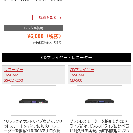
レンタル価格
¥6,000（税抜）
※送料別途お見積り
CDプレイヤー・レコーダー
レコーダー
CDプレイヤー
TASCAM
TASCAM
SS-CDR200
CD-500
1Uラックマウントサイズながら、ソリ
ブラシレスモーターを採用したCDド
ッドステートメディアに加えCDレコ
ライブ部は、従来のドライブに比べ高
ーダーを搭載XLR/RCAアナログ及
い耐久性を実現。長時間使用におい