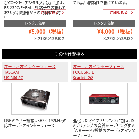
びCOAXIALデジタル入出力に加え、
ても高い信頼性を備えています。
RS-232C/PARALLEL端子を装備して
おり、外部機器からの制御にも対
応。
レンタル価格
レンタル価格
¥5,000（税抜）
¥4,000（税抜）
※送料別途お見積り
※送料別途お見積り
その他音響機器
オーディオインターフェース
オーディオインターフェース
TASCAM
FOCUSRITE
US-366-SC
Scarlett 2i2
DSPミキサー搭載USB2.0 192kHz対
進化したマイクプリアンプに加え、IS
応オーディオインターフェース
Aプリアンプの音質をモデリングする
「AIRモード」搭載のオーディオインタ
ーフェース。