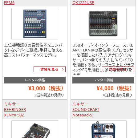
EPM6
QX1222USB
上位機種譲りの音響性能をコンパ
USBオーディオインターフェース、KL
クトなボディに凝縮。手軽に使える
ARK TEKNIKの高性能FXプロセッサ
高コストパフォーマンスモデル。
ーを搭載した12入力アナログ・ミキ
サー。12ch全ての入力に3バンドEQ
を搭載する他、サーフェス上にグラフ
ィックEQを搭載し、多彩な音作りを
実現。
レンタル価格
レンタル価格
¥3,000（税抜）
¥4,000（税抜）
※送料別途お見積り
※送料別途お見積り
ミキサー
ミキサー
BEHRINGER
SOUND CRAFT
XENYX 502
Notepad-5