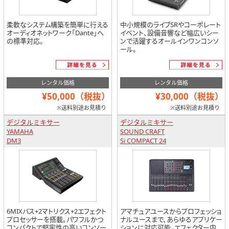
柔軟なシステム構築を簡単に行える
中小規模のライブSRやコーポレート
オーディオネットワーク「Dante」へ
イベント、設備音響など幅広いシー
の標準対応。
ンで活躍するオールインワンコンソ
ール。
レンタル価格
レンタル価格
¥50,000（税抜）
¥30,000（税抜）
※送料別途お見積り
※送料別途お見積り
デジタルミキサー
デジタルミキサー
YAMAHA
SOUND CRAFT
DM3
Si COMPACT 24
6MIXバス+2マトリクス+2エフェクト
アマチュアユースからプロフェッショ
プロセッサーを搭載。パワフルかつ
ナルユースまで、あらゆるアプリケー
コンパクトで堅牢性の高いコンソー
ションに対応可能。エフェクター内