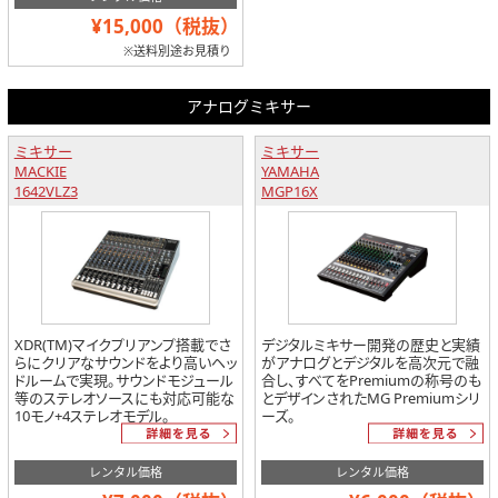
¥15,000（税抜）
※送料別途お見積り
アナログミキサー
ミキサー
ミキサー
MACKIE
YAMAHA
1642VLZ3
MGP16X
XDR(TM)マイクプリアンプ搭載でさ
デジタルミキサー開発の歴史と実績
らにクリアなサウンドをより高いヘッ
がアナログとデジタルを高次元で融
ドルームで実現。サウンドモジュール
合し、すべてをPremiumの称号のも
等のステレオソースにも対応可能な
とデザインされたMG Premiumシリ
10モノ+4ステレオモデル。
ーズ。
レンタル価格
レンタル価格