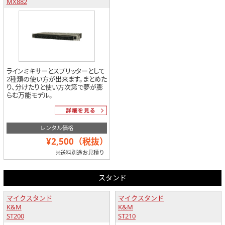
MX882
ラインミキサーとスプリッターとして
2種類の使い方が出来ます。まとめた
り、分けたりと使い方次第で夢が膨
らむ万能モデル。
レンタル価格
¥2,500（税抜）
※送料別途お見積り
スタンド
マイクスタンド
マイクスタンド
K&M
K&M
ST200
ST210