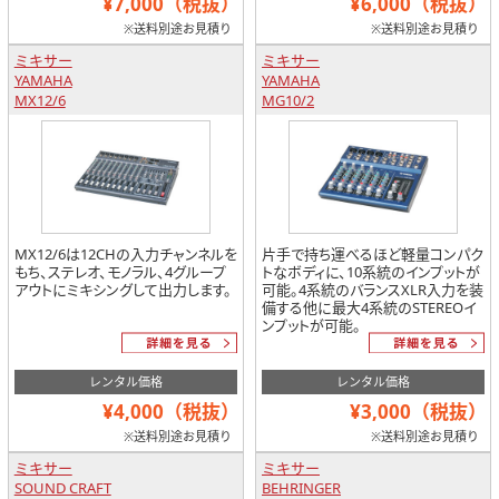
¥7,000（税抜）
¥6,000（税抜）
※送料別途お見積り
※送料別途お見積り
ミキサー
ミキサー
YAMAHA
YAMAHA
MX12/6
MG10/2
MX12/6は12CHの入力チャンネルを
片手で持ち運べるほど軽量コンパク
もち、ステレオ、モノラル、4グループ
トなボディに、10系統のインプットが
アウトにミキシングして出力します。
可能。4系統のバランスXLR入力を装
備する他に最大4系統のSTEREOイ
ンプットが可能。
レンタル価格
レンタル価格
¥4,000（税抜）
¥3,000（税抜）
※送料別途お見積り
※送料別途お見積り
ミキサー
ミキサー
SOUND CRAFT
BEHRINGER