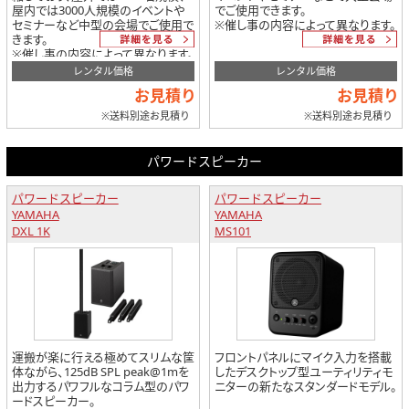
屋内では3000人規模のイベントや
でご使用できます。
セミナーなど中型の会場でご使用で
※催し事の内容によって異なります。
きます。
※催し事の内容によって異なります。
レンタル価格
レンタル価格
お見積り
お見積り
※送料別途お見積り
※送料別途お見積り
パワードスピーカー
パワードスピーカー
パワードスピーカー
YAMAHA
YAMAHA
DXL 1K
MS101
運搬が楽に行える極めてスリムな筐
フロントパネルにマイク入力を搭載
体ながら、125dB SPL peak@1mを
したデスクトップ型ユーティリティモ
出力するパワフルなコラム型のパワ
ニターの新たなスタンダードモデル。
ードスピーカー。