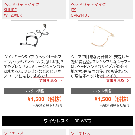
ヘッドセットマイク
ヘッドセットマイク
SHURE
JTS
WH20XLR
CM-214ULF
ダイナミックタイプのヘッドセットマ
クリアで明瞭な高音質と、安定した
イク。ヘッドバンドにより、激しい動き
軽い装着感。フレキシブルなシャフト
でもズレません。ミュージシャンの方
は、ヘッドバンドのサイズが調整可
はもちろん、プレゼンなどのビジネ
能です。長時間の使用でも疲れにく
スユースにもおすすめです。
い高性能ヘッドセットマイク。
レンタル価格
レンタル価格
¥1,500（税抜）
¥1,500（税抜）
※送料別途お見積り
※送料別途お見積り
ワイヤレス SHURE WS帯
ワイヤレス
ワイヤレス