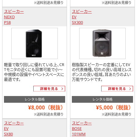
※送料別途お見積り
※送料別途お見積り
スピーカー
スピーカー
NEXO
EV
PS8
SX300
軽量で取り回しに優れている上、CR
樹脂製スピーカーの定番にしてEV
Tモニタの近くにも設置可能で小～
の代表機種。切れの良い高域とレス
中規模の設備やイベントスペースに
ポンスの良い低域。耳あたりのよい
最適です。
万能サウンドです。
レンタル価格
レンタル価格
¥8,000（税抜）
¥5,000（税抜）
※送料別途お見積り
※送料別途お見積り
スピーカー
スピーカー
EV
BOSE
SX80
101MM