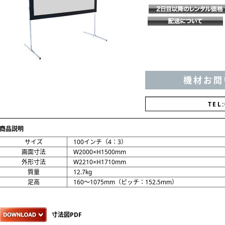
機材お問
TEL:
商品説明
サイズ
100インチ（4：3）
画面寸法
W2000×H1500mm
外形寸法
W2210×H1710mm
質量
12.7kg
足高
160～1075mm（ピッチ：152.5mm）
寸法図PDF