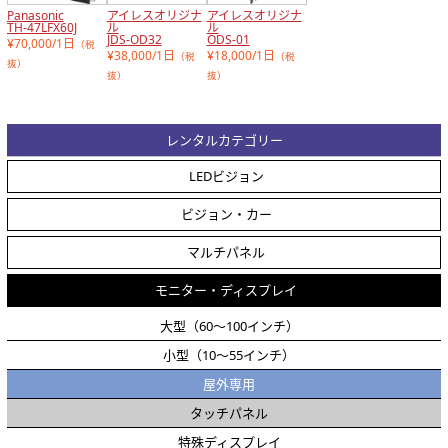
Panasonic
アイレスオリジナ
アイレスオリジナ
TH-47LFX60J
ル
ル
JDS-OD32
ODS-01
¥70,000/1日
（税
¥38,000/1日
¥18,000/1日
（税
（税
抜）
抜）
抜）
レンタルカテゴリー
LEDビジョン
ビジョン・カー
マルチパネル
モニター・ディスプレイ
大型（60～100インチ）
小型（10～55インチ）
屋外専用
タッチパネル
特殊ディスプレイ