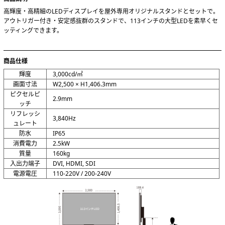
高輝度・高精細のLEDディスプレイを屋外専用オリジナルスタンドとセットで。
アウトリガー付き・安定感抜群のスタンドで、113インチの大型LEDを素早くセ
ッティングできます。
商品仕様
輝度
3,000cd/㎡
画面寸法
W2,500 × H1,406.3mm
ピクセルピ
2.9mm
ッチ
リフレッシ
3,840Hz
ュレート
防水
IP65
消費電力
2.5kW
質量
160kg
入出力端子
DVI, HDMI, SDI
電源電圧
110-220V / 200-240V